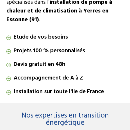
spécialisés dans l’
installation de pompe à
l'entretien et le dépannage de climatisation et
chaleur et de climatisation à Yerres en
pompe à chaleur depuis plus de 20 ans vous
Essonne (91)
accompagne dans tous vos projets.
.
Nous contacter
Etude de vos besoins
Projets 100 % personnalisés
Devis gratuit en 48h
Accompagnement de A à Z
Installation sur toute l'Ile de France
Nos expertises en transition
énergétique