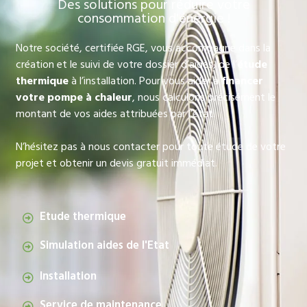
Des solutions pour réduire votre
consommation d'énergie !
Notre société, certifiée RGE, vous accompagne dans la
création et le suivi de votre dossier d’aides, de l’
étude
thermique
à l’installation. Pour vous aider à
financer
votre pompe à chaleur
, nous calculons précisément le
montant de vos aides attribuées par l’état.
N’hésitez pas à nous contacter pour toute étude de votre
projet et obtenir un devis gratuit immédiat.
Etude thermique
Simulation aides de l'Etat
Installation
Service de maintenance