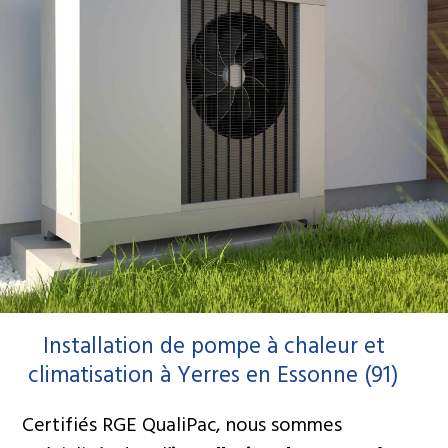
Installation de pompe à chaleur et
MBC Energie : votre spécialiste
climatisation à Yerres en Essonne (91)
climatisation et pompe à
chaleur
Certifiés RGE QualiPac, nous sommes
Notre entreprise spécialisée dans l'installation,